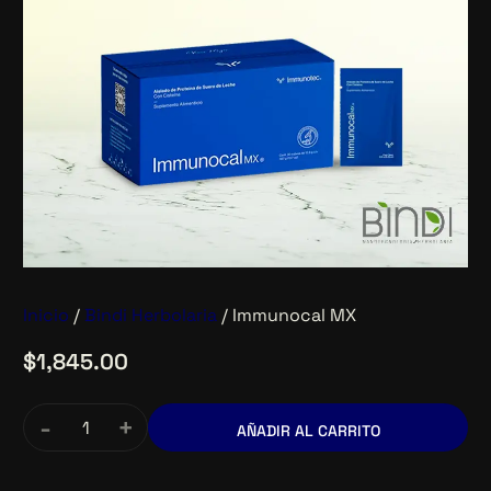
Inicio
/
Bindi Herbolaria
/ Immunocal MX
$
1,845.00
-
+
AÑADIR AL CARRITO